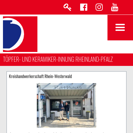
TÖPFER- UND KERAMIKER-INNUNG RHEINLAND-PFALZ
Kreishandwerkerschaft Rhein-Westerwald