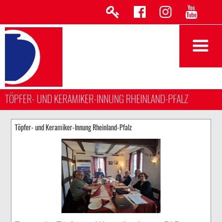
TÖPFER- UND KERAMIKER-INNUNG RHEINLAND-PFALZ
Töpfer- und Keramiker-Innung Rheinland-Pfalz