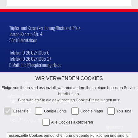
Töpfer- und Keramiker-Innung Rheinland-Pfalz
Joseph-Kehrein-Str. 4
56410 Montabaur
Telefon: 0 26 02/1005-0
Telefax: 0 26 02/1005-27
E-Mail: info@toepferinnung-rlp.de
WIR VERWENDEN COOKIES
Öffnungszeiten:
Einige von ihnen sind essenziell, während andere Ihnen einen besseren Service
bereitstellen.
Montag-Donnerstag
Bitte wählen Sie die gewünschten Cookie-Einstellungen aus:
7:45 Uhr − 12:00 Uhr und 12:45 − 16:30 Uhr
Essenziell
Google Fonts
Google Maps
YouTube
Freitag
7:45 Uhr − 12:00 Uhr und 12:45 − 15:30 Uhr
Alle Cookies akzeptieren
Impressum
Essenzielle Cookies ermöglichen grundlegende Funktionen und sind für