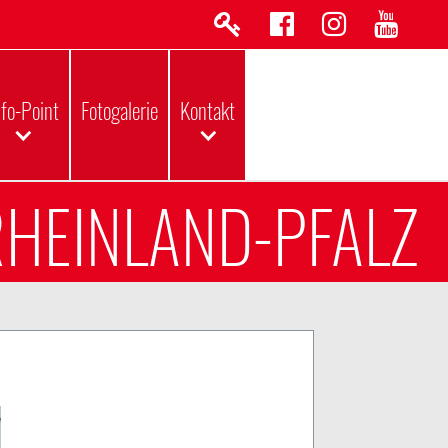
nfo-Point
Fotogalerie
Kontakt
RHEINLAND-PFALZ