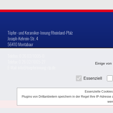
Töpfer- und Keramiker-Innung Rheinland-Pfalz
Joseph-Kehrein-Str. 4
56410 Montabaur
Telefon: 0 26 02/1005-0
Telefax: 0 26 02/1005-27
Einige von 
E-Mail: info@toepferinnung-rlp.de
Essenziell
Essenzielle Cookies 
Plugins von Drittanbietern speichern in der Regel Ihre IP-Adress
wer