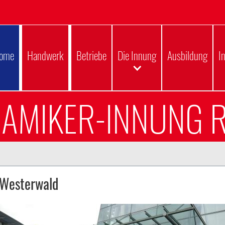
ome
Handwerk
Betriebe
Die Innung
Ausbildung
I
RAMIKER-INNUNG 
-Westerwald