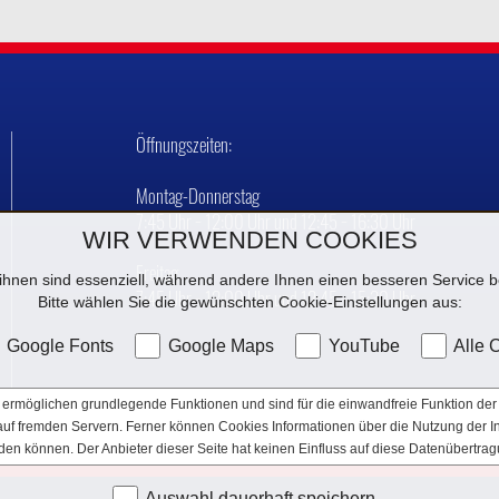
Öffnungszeiten:
Montag-Donnerstag
7:45 Uhr − 12:00 Uhr und 12:45 − 16:30 Uhr
WIR VERWENDEN COOKIES
Freitag
ihnen sind essenziell, während andere Ihnen einen besseren Service be
7:45 Uhr − 12:00 Uhr und 12:45 − 15:30 Uhr
Bitte wählen Sie die gewünschten Cookie-Einstellungen aus:
Google Fonts
Google Maps
YouTube
Alle 
ermöglichen grundlegende Funktionen und sind für die einwandfreie Funktion der 
e auf fremden Servern. Ferner können Cookies Informationen über die Nutzung der 
den können. Der Anbieter dieser Seite hat keinen Einfluss auf diese Datenübertrag
Auswahl dauerhaft speichern