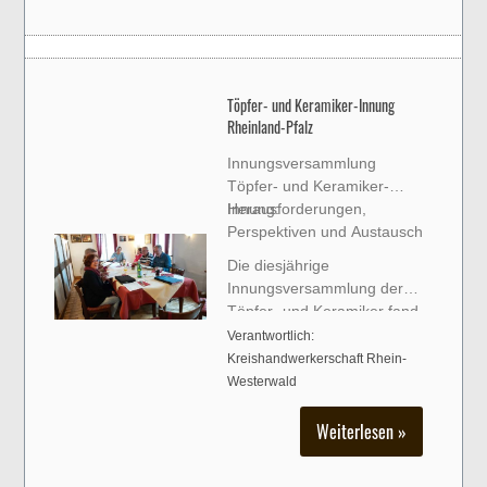
Töpfer- und Keramiker-Innung
Rheinland-Pfalz
Innungsversammlung
Töpfer- und Keramiker-
Innung:
Herausforderungen,
Perspektiven und Austausch
Die diesjährige
Innungsversammlung der
Töpfer- und Keramiker fand
im Gasthof Schützenhof „Bei
Verantwortlich:
Pino“ in Höhr-Grenzhausen
Kreishandwerkerschaft Rhein-
statt. In einer ve
Westerwald
Weiterlesen »