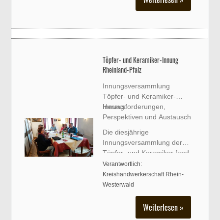
Lebendigkeit des
Handwerks in der Region.
Töpfer- und Keramiker-Innung
Rheinland-Pfalz
Innungsversammlung
Töpfer- und Keramiker-
Innung:
Herausforderungen,
Perspektiven und Austausch
Die diesjährige
Innungsversammlung der
Töpfer- und Keramiker fand
im Gasthof Schützenhof „Bei
Verantwortlich:
Pino“ in Höhr-Grenzhausen
Kreishandwerkerschaft Rhein-
statt. In einer ve
Westerwald
Weiterlesen »