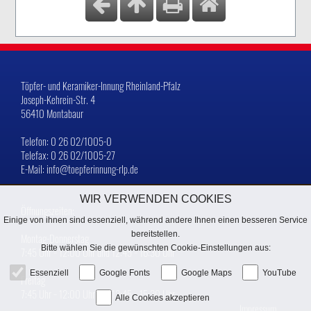
Töpfer- und Keramiker-Innung Rheinland-Pfalz
Joseph-Kehrein-Str. 4
56410 Montabaur
Telefon: 0 26 02/1005-0
Telefax: 0 26 02/1005-27
E-Mail: info@toepferinnung-rlp.de
WIR VERWENDEN COOKIES
Öffnungszeiten:
Einige von ihnen sind essenziell, während andere Ihnen einen besseren Service
bereitstellen.
Montag-Donnerstag
Bitte wählen Sie die gewünschten Cookie-Einstellungen aus:
7:45 Uhr − 12:00 Uhr und 12:45 − 16:30 Uhr
Essenziell
Google Fonts
Google Maps
YouTube
Freitag
7:45 Uhr − 12:00 Uhr und 12:45 − 15:30 Uhr
Alle Cookies akzeptieren
Impressum