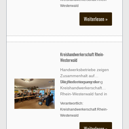
Spiegel der aktuellen
Westerwald
Situation in diesem
Handwerk.
Weiterlesen »
Veranstaltungsort war der
Gasthof „Bei Pino“ in Höhr-
Grenzhausen.
Kreishandwerkerschaft Rhein-
Westerwald
Handwerksbetriebe zeigen
Zusammenhalt auf
Mitgliederversammlung
Die Herbsttagung der
Kreishandwerkerschaft
Rhein-Westerwald fand in
Raubach statt. 35 Delegierte
Verantwortlich:
aus den Innungen sowie
Kreishandwerkerschaft Rhein-
zahlreiche Gäste nahmen
Westerwald
teil und zeigten damit einmal
mehr die Vielfalt und
Weiterlesen »